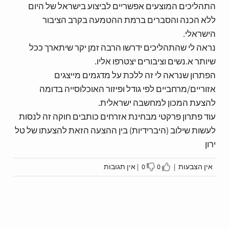
התהליכים המוצעים אפשריים לביצוע בישראל של היום
ללא הכנה והסברים ברמת ההטמעה בקרב הציבור
הישראלי.
נראה לי שהתהליכים ידרשו הרבה זמן יקר שיתארך ככל
שיותר א.נשים וציבורים יצטרפו אליו.
הפתרון שנראה לי זה ללכת על מדגמים מייצגים
אזוריים/מרחביים לפי גודל ופיזור האוכלוסייה בדומה
להצעת המכון למחשבה ישראלית.
עוד פתרון פרקטי מבחינת אזרחים כותבים חוקה זה לנסות
לעשות שילוב (היברידיות) בין ההצעה הזאת להצעתו של טל
ירון
אין הצבעות |
0
0 |
אין תגובות
I disagree
I agree