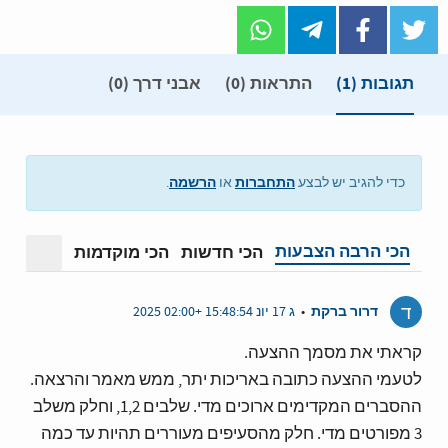
תגובות
(1)
התראות (0)
אבני דרך (0)
התחברות
הרשמה
כדי להגיב יש לבצע
או
.
הכי הרבה הצבעות
הכי חדשות
הכי מוקדמות
מצב תצ
ד
דרור ברקת
•
ג 17 יונ 15:48:54 +02:00 2025
קראתי את מסמך ההצעה.
לטעמי ההצעה כתובה באריכות יתר, ממש מאמר והרצאה.
ההסברים המקדימים ארוכים מדי. שלבים 1,2, וחלק משלב
3 מפורטים מדי. חלק מהסעיפים מעוררים תהיות עד כמה