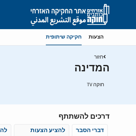
Skip to main content
את/ה נמצא/ת ב-
הצעות
חקיקה שיתופית
חזור
המדינה
חוקה TV
דרכים להשתתף
דברי הסבר
להציע הצעות
להע