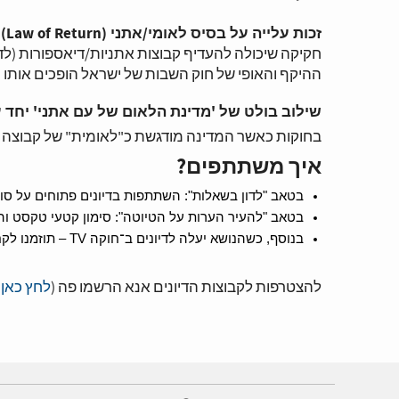
זכות עלייה על בסיס לאומי/אתני (Law of Return)
—
חקיקה שיכולה להעדיף קבוצות אתניות/דיאספורות (לדו
ההיקף והאופי של חוק השבות של ישראל הופכים אותו יח
שילוב בולט של 'מדינת הלאום של עם אתני' יחד 
בחוקות כאשר המדינה מודגשת כ"לאומית" של קבוצה 
איך משתתפים?
בטאב "לדון בשאלות": השתתפות בדיונים פתוחים על סוג
בטאב "להעיר הערות על הטיוטה": סימון קטעי טקסט וה
בנוסף, כשהנושא יעלה לדיונים ב־חוקה TV – תוזמנו לקחת חלק פעיל.
להצטרפות לקבוצות הדיונים אנא הרשמו פה (
לחץ כאן