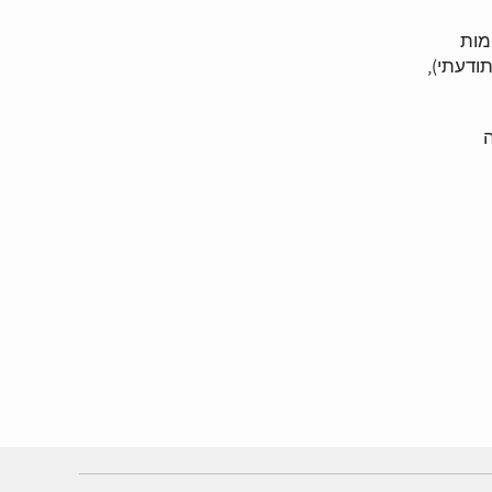
מות
ודעתי),