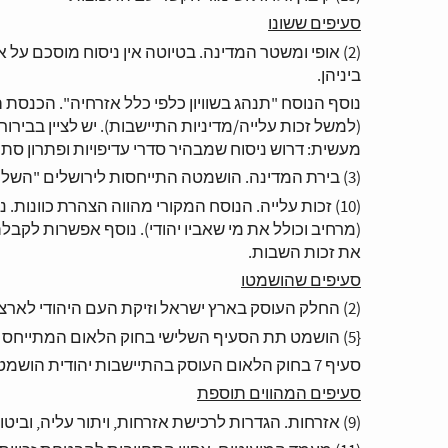
סעיפים ששונו
(2) אופי ומשטר המדינה. בטיוטה אין ניסוח מוסכם על
ביניהן.
נוסף הנוסח "תנהג בשוויון כלפי כלל אזרחיה". הכנסת
(למשל זכות עלייה/מדיניות התיישבות). יש לציין בבירור 
מעשית: דרוש ניסוח שמבהיר סדרי עדיפויות ופתרון סתירו
(3) בירת המדינה. הושמטה התייחסות לירושלים "השלמה והמאוחדת".
(10) זכות עלייה. הנוסח המקורי מהווה הצהרת כוונות
(מרחיב וכולל את מי שאביו יהודי). נוסף אפשרות לקב
את זכות השבות.
סעיפים שהושמטו
(2) החלק העוסק בארץ ישראל וזיקת העם היהודי לארצו הושמט, כמו גם הזכות הייחודית להגדרה עצמית במדינת ישראל.
{5) הושמט תת הסעיף השלישי בחוק הלאום המתייחס למעמד בפועל של השפה הערבית.
סעיף 7 בחוק הלאום העוסק בהתיישבות יהודית הושמט.
סעיפים המהווים תוספת
(9) אזרחות. הגדרות לרכישת אזרחות, ויתור עליה, וביטולה.