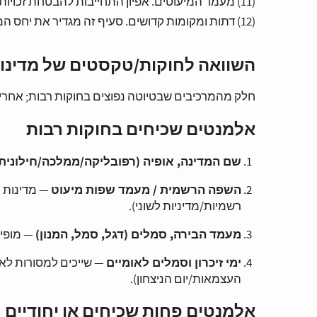
(11) מעמד המיעוטים. אפיון התחייבות להבטחת זכויות מיעוטים, שמירה על תרבויות וקשרי אזרחות.
(12) דתות ומקומות קדושים. סעיף זה מגדיר את יחס המדינה לדתות ומקומות קדושים.
השוואה לחוקות/טקסטים של מדינות
חלק מהמרכיבים שבטיוטה נפוצים בחוקות רבות; אחרים 
אלמנטים שכיחים בחוקות רבות
שם המדינה, אופיה (רפובליקה/ממלכה/חילונית ו
השפה הרשמית / מעמד שפות מיעוט
— מדינות ר
רשמיות/מדיניות לשוני).
מעמד הבירה, סמלים (דגל, סמל, המנון)
— מופיע
ימי זיכרון וסמלים לאומיים
— שייכים למסורות לאו
העצמאות/יום הניצחון).
אלמנטים פחות שכיחים או יחודיים