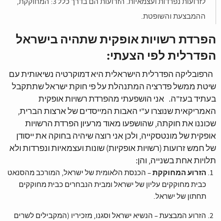
לזרועות נפרדות ועצמאיות. הזרועות הם בדרך כלל 3: המחוקקת,
ההמבצעת והשופטת.
הפרדת רשויות אופקית שתהיה בישראל
הפדרלית לפי הצעתי:
הרפובליקה הפדרלית הישראלית היא דמוקרטיה נשיאותית עם
שיטת ממשל פדרציה המתנהלת על פי חוקת ישראל שתתקבל
בעתיד בעז"ה. אני הושפעתי מהפרדת רשויות אופקית
האמריקאית שנוצרו ע"י האבות המייסדים של ארצות הברית,
שכוננו את חוקתה, שהושפעו מאוד מרעיון הפרדת הרשויות
אופקית של מונטסקייה, ולכן אני רוצה שיהיה בחוקה את ייסודן
של חמש זרועות (רשויות אופקיות) שונות ועצמאיות ונפרדות ולא
תלויות אחת בשנייה, והן:
הזרוע המחוקקת
– הכנסת הלאומית של ישראל, המורכב מהסנאט
כבית מחוקקים עליון של ישראל ומבית הנבחרים כבית מחוקקים
תחתון של ישראל.
הזרוע המבצעת – הנשיא ישראל וסגנו, מזכיריו (המקבילים לשרים