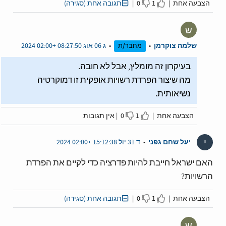
הצבעה אחת |
1
0 |
תגובה אחת (סגירה)
I disagree
I agree
ש
שלמה צוקרמן
•
•
ג 06 אוג 08:27:50 +02:00 2024
מחבר/ת
בעיקרון זה מומלץ, אבל לא חובה.
מה שיצור הפרדת רשויות אופקית זו דמוקרטיה
נשיאותית.
הצבעה אחת |
1
0 |
אין תגובות
sagree
I agree
י
יעל שחם גפני
•
ד 31 יול 15:12:38 +02:00 2024
האם ישראל חייבת להיות פדרציה כדי לקיים את הפרדת
הרשויות?
הצבעה אחת |
1
0 |
תגובה אחת (סגירה)
I disagree
I agree
ש