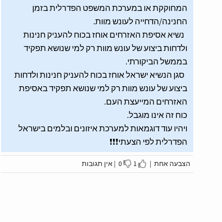
המחוקקת או במערכת המשפט הפדרלית בזמן
החנינה/הדחייה לעונש מוות.
נשיא אסיפת האזרחים אוחז בכוח להעניק חנינות
ולדחות ביצוע של עונש מוות רק למי שנושא תפקיד
בממשל הביקורתי.
סגן הנשיא ישראל אוחז בכוח להעניק חנינות ולדחות
ביצוע של עונש מוות רק למי שנושא תפקיד באסיפת
האזרחים המייעצת העם.
כוח זה אינו מוגבל.
ויהיו עוד דוגמאות למערכת איזונים ובלמים בישראל
הפדרלית לפי הצעתי❗️❗️❗️
הצבעה אחת |
1
0 |
אין תגובות
sagree
I agree