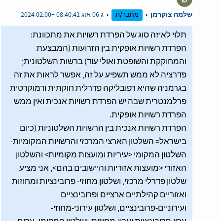
שלמה צוקרמן
•
•
ג 06 אוג 08:40:41 +02:00 2024
מחבר/ת
תלוי לאיזה סוג של הפרדת רשויות את מתכוונת:
הפרדת רשויות אופקית בין הזרועות (המבצעת
והמחוקקת והשופטת ואולי עוד) ברשות השלטונית;
פדרציה לא ממש תשפיע על זה, אפשר לראות את זה
בגרמניה שהיא רפובליקה פדרלית חוקתית ודמוקרטית
פרלמנטרית שבה יש הפרדת רשויות אנכית ואין ממש
הפרדת רשויות אופקית.
הפרדת רשויות אנכית בין הרשויות השלטוניות (כיום
בישראל= השלטון הארצי המרכזי והרשויות המקומיות-
השלטון המקומי <עיריות ומועצות מקומיות> והשלטון
האזורי <מועצות אזוריות והיישובים בהם>, אני מציע=
שלטון פדרלי מרכזי, ושלטון מחוזי- פרובינציות ומחוזות
ואזוריים קהילתיים ארציים ופרובינציים
ועירוניים-פרובינציים, ושלטון עירוני-מחוזי-