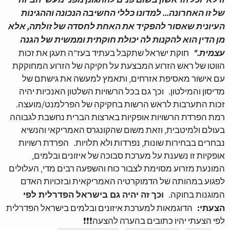
של זו האחרונה... למדונו כללי החשיבה הנכונה וההגינות
העיונית שאסור להפקיד את האחת לחסדה של זולתה, אלא
מן הדין הוא להקנות לה יכולת חוקתית וממשית של הגנה
עצמית."
חוקת ישראל שתקבל בעתיד בעז"ה תעגן את זכות
הווטו של ראש הזרוע המבצעת על חקיקה של הזרוע המחוקקת
עם אישור מאסיפת אזרחים, ותאמץ למעשה את גישתם של
מדיסון והמילטון. וכך גם בכל הרשויות השלטון האנכיות יהיה
זכות התערבות לראש הרשות בחקיקה של הפרלמנט/מועצה.
רמת הפרדת הרשויות אופקיות בארצות הברית נחשבת לגבוהה
בעולם ולמיטבית, וזאת משום שהקונגרס האמריקאי והנשיא
נבחרים בבחירות שונות, נפרדות ולא תלויות. הפרדת רשויות
אופקיות זו נשענת על מערכת סבוכה של איזונים ובלמים,
המונעת מזרוע מסוימת לצבור כוח והשפעה רבים מדי, העלולים
לפגוע במהותה של הדמוקרטיה האמריקאית ובזכויות האדם
וכך זה יהיה גם בישראל הפדרלית לפי
המוגנות בחוקה.
הצעתי:
הדוגמאות למערכת איזונים ובלמים בישראל הפדרלית
לפי הצעתי יהיו כתובים בהערה להצעה❗️❗️❗️