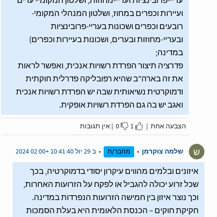
עריי-פרובינציות ועריי-מחוזות, ושלטון המקומי- ערים
ועיירות וכפרים במחוז, ושלטון המנהלי המקומי-
רובעים וכפרים ושכונות בעריי-פרובינציות
ובעריי-מחוזות ובערים, ושכונות בעיירות וכפרים)
במדינה;
פדרציה תיצור הפרדת רשויות אנכית, ואפשר לראות
את זה בארה"ב שהיא רפובליקה פדרלית חוקתית
ודמוקרטית נשיאותית שבה יש הפרדת רשויות אנכית
ואגב יש בה גם הפרדת רשויות אופקית.
הצבעה אחת |
1
0 |
אין תגובות
sagree
I agree
ש
שלמה צוקרמן
•
•
ב 29 יול 10:41:40 +02:00 2024
מחבר/ת
איזונים ובלמים מהווים עיקרון יסודי בדמוקרטיה, בכך
שכל זרוע יכולה להגביל או לפקח על הזרועות האחרות,
וכך נוצר איזון בין חמישה הזרועות הנפרדות במדינה.
חקיקת חוקים – הכנסת הלאומית היא בעלת הסמכות