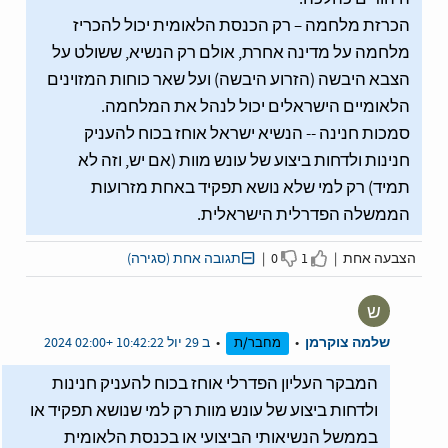
הכרזת מלחמה – רק הכנסת הלאומית יכול להכריז
מלחמה על מדינה אחרת, אולם רק הנשיא, ששולט על
הצבא היבשה (הזרוע היבשה) ועל שאר כוחות המזוינים
הלאומיים הישראלים יכול לנהל את המלחמה.
סמכות חנינה -- הנשיא ישראל אוחז בכוח להעניק
חנינות ולדחות ביצוע של עונש מוות (אם יש, וזה לא
תמיד) רק למי שלא נושא תפקיד באחת מזרועות
הממשלה הפדרלית הישראלית.
הצבעה אחת |
1
0 |
תגובה אחת (סגירה)
I disagree
I agree
ש
שלמה צוקרמן
•
•
ב 29 יול 10:42:22 +02:00 2024
מחבר/ת
המבקר העליון הפדרלי אוחז בכוח להעניק חנינות
ולדחות ביצוע של עונש מוות רק למי שנושא תפקיד או
בממשל הנשיאותי הביצועי או בכנסת הלאומית