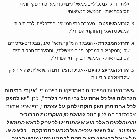
<ליתר דיוק: למנכ"ליים ממשלתיים>), והמערכת הפקידותית
הסובבת אותו- הממשל הנשיאותי.
הזרוע השופטת
– מערכת בתי המשפט הפדרליים, לרבות בית
המשפט העליון החוקתי הפדרלי.
הזרוע המבקרת
-- המבקר העליון ישראל וסגנו, מבקרים-מזכירים
שלו (המקבילים למבקרי פנים ממשלתי), והמערכת הפקידותית
הסובבת אותו- הממשל הביקורתי הפדרלי.
הזרוע המייעצת העם -
- אסיפת האזרחים הישראלית שהיא העיקר
של דמוקרטיה דיונית.
"
אין די בתיחום
גישת האבות המייסדים האמריקאים הייתה כי
הגבולות של כל אחת על גבי הנייר בלבד"
"יש לספק
, ולכן
לכל אחת מהן נשק חוקתי להגן על עצמה"
, כפי שביטא זאת
אלכסנדר המילטון:
"
מה שעולה מן העקרונות הברורים
והמוחלטים האלה הוא שאומנם יש להעניק לראש הממשל
זכות וטו... על מעשי ענפיה של הזרוע המחוקקת.
בלא זו או
זו לא יוכל הראשון בשום פנים להתגונן מפני מעשי הביזה