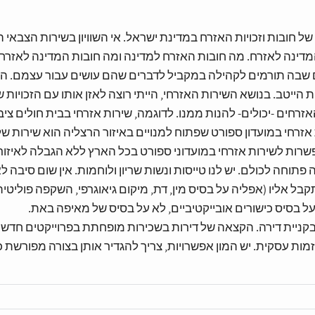
של חובות וזכויות האזרח במדינת ישראל. אי השוויון בשירות הצבאי
נה לאזרח. מה חובות האזרח למדינה ומה חובות המדינה לאזרח. ז
בה תורמים לקהילה במקביל לדברים שהם עושים עבור עצמם. הייתי
ות הייטב. בנושא השירות האזרחי, הייתי רוצה לאזן אותו עם הזכויו
האזרחים -יכולים- להנות ממנו. לדוגמה, שירות אזרחי בבית חולים צי
ת אזרחי במועדון ספורט שפתוח למנויים באיזור הרצליה הוא שירות של
שרות לשירות אזרחי במועדוני ספורט בכל הארץ ללא הגבלה לאיזור ג
פתוחה לכולם. יש לנו טייסות ונשות שריון ולוחמות. אין שום סיבה 
 אליו (אפליה על בסיס מין, דת, מיקום גיאוגרפי, השקפה פוליטית 
ן על בסיס כישורים אובייקטיביים, לא על בסיס של מאיפה באת.
ת בקניית דירה. הקצאה של דירות בשכירות מופחתת בפרוייקטים חדש
ות עסקית. יש המון אפשרויות, צריך להגדיר אותן בצורה מפורשת 