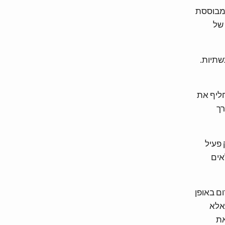
א מבוססת
 של
שתיות.
ליף את
רך
 פעיל
אים
ם באופן
 אלא
את