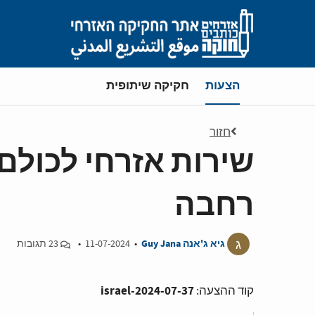
Skip to main content
את/ה נמצא/ת ב-
הצעות
חקיקה שיתופית
חזור
שירות אזרחי לכולם 
רחבה
ג
גיא ג'אנה Guy Jana
•
11-07-2024
•
23 תגובות
israel-2024-07-37
קוד ההצעה: