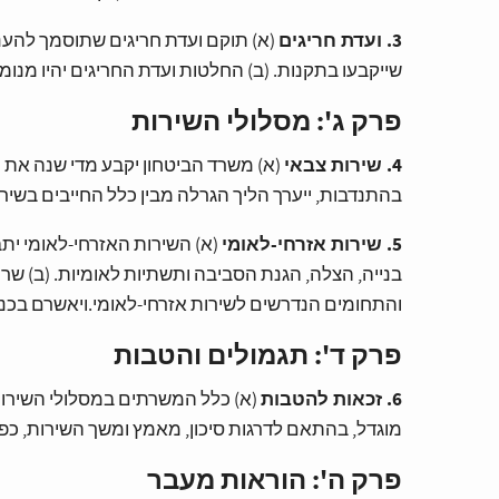
3. ועדת חריגים
(א) תוקם ועדת חריגים שתוסמך להענ
שייקבעו בתקנות. (ב) החלטות ועדת החריגים יהיו מנומק
פרק ג': מסלולי השירות
4. שירות צבאי
(א) משרד הביטחון יקבע מדי שנה את
בהתנדבות, ייערך הליך הגרלה מבין כלל החייבים בשי
5. שירות אזרחי-לאומי
(א) השירות האזרחי-לאומי יתב
בנייה, הצלה, הגנת הסביבה ותשתיות לאומיות. (ב) שר
והתחומים הנדרשים לשירות אזרחי-לאומי.ויאשרם בכנ
פרק ד': תגמולים והטבות
6. זכאות להטבות
(א) כלל המשרתים במסלולי השירות 
מוגדל, בהתאם לדרגות סיכון, מאמץ ומשך השירות, כפי
פרק ה': הוראות מעבר