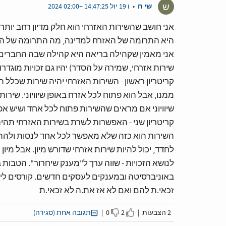
ש
שי ח
•
ו 19 יול 14:47:25 +02:00 2024
אני חושב שהשירות האזרחי הוא חלק מדיון רחב יותר 
היא התרומה של האזרח למדינה, מה התרומה של המדי
אני מאמין שקהילה בריאה היא קהילה שבה החברים ש
שירות אזרחי, שמירה על הסדר) יהיו גם זכויות מוגדר
קריטריון ראשון - השירות האזרחי יהיה שירות שכלל 
ממנו, אבל הוא פתוח לכל אזרח באופן שיוויוני. שירו
שיוויוני אם מראים שהשירות פתוח לכל אחד ושיש אפ
קריטריון שני - האפשרות לשרת בשירות האזרחי תהיה 
השירות הוא כזה שלא מאפשר לכל אחד לנסות ולהתקבל
לחדד, יכול להיות שירות אזרחי שדורש מיון. אבל מיו
לנושא הזכויות - שווה ערך ל"מענק שיחרור". הטבו
באוניברסיטה ובמענקים לעסקים חדשים. קורסים ליזמ
זכאי.ת להם ואם לא אז את.ה לא זכאי.ת
2 הצבעות |
2
0 |
תגובה אחת (סגירה)