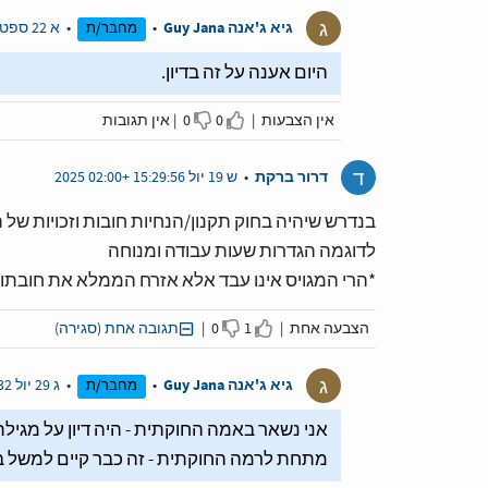
ג
גיא ג'אנה Guy Jana
•
•
א 22 ספט 10:56:39 +02:00 2024
מחבר/ת
היום אענה על זה בדיון.
אין הצבעות |
0
0 |
אין תגובות
ד
דרור ברקת
•
ש 19 יול 15:29:56 +02:00 2025
בנדרש שיהיה בחוק תקנון/הנחיות חובות וזכויות של ה
לדוגמה הגדרות שעות עבודה ומנוחה
*הרי המגויס אינו עבד אלא אזרח הממלא את חובתו*
הצבעה אחת |
1
0 |
תגובה אחת (סגירה)
ג
גיא ג'אנה Guy Jana
•
•
ג 29 יול 09:58:32 +02:00 2025
מחבר/ת
אני נשאר באמה החוקתית - היה דיון על מגילת ז
מתחת לרמה החוקתית - זה כבר קיים למשל ב