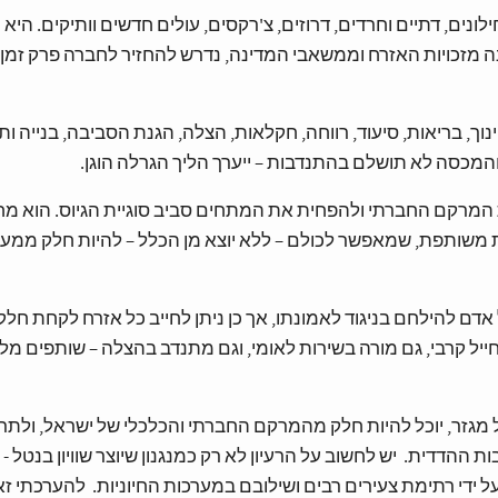
ונים, דתיים וחרדים, דרוזים, צ'רקסים, עולים חדשים וותיקים. הי
 שנהנה מזכויות האזרח וממשאבי המדינה, נדרש להחזיר לחברה פרק זמן
וך, בריאות, סיעוד, רווחה, חקלאות, הצלה, הגנת הסביבה, בנייה ות
מכסה לא תושלם בהתנדבות – ייערך הליך הגרלה הוגן.
המרקם החברתי ולהפחית את המתחים סביב סוגיית הגיוס. הוא מח
ת משותפת, שמאפשר לכולם – ללא יוצא מן הכלל – להיות חלק ממע
ל אדם להילחם בניגוד לאמונתו, אך כן ניתן לחייב כל אזרח לקחת חלק
חייל קרבי, גם מורה בשירות לאומי, וגם מתנדב בהצלה – שותפים מל
מגזר, יוכל להיות חלק מהמרקם החברתי והכלכלי של ישראל, ולתרו
ת ההדדית. יש לחשוב על הרעיון לא רק כמנגנון שיוצר שוויון בנטל -
ל ידי רתימת צעירים רבים ושילובם במערכות החיוניות. להערכתי ז