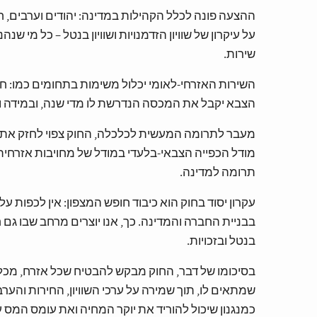
ההצעה פונה לכלל הקהילות במדינה: יהודים וערבים, חיל
על עיקרון של שוויון הזדמנויות ושוויון בנטל – כל מי
שירות.
השירות האזרחי-לאומי יכלול משימות בתחומים כמו: חינ
הצבא יקבל את המכסה הנדרשת לו מדי שנה, ובמידה וה
מעבר לתרומה המעשית לכלכלה, החוק צפוי לחזק את 
מודל הכפייה הצבאי-בלעדי במודל של מחויבות אזרחי
תרומה למדינה.
עקרון יסוד בחוק הוא כיבוד חופש המצפון: אין לכפות ע
בבניית החברה והמדינה. כך, אנו יוצרים מרחב שבו גם 
בנטל ובזכויות.
בסיכומו של דבר, החוק מבקש להבטיח שכל אזרח, מכל 
שמתאים לו, תוך שמירה על ערכי השוויון, החירות והערבו
כמנגנון שיכול להוריד את יוקר המחיה ואת עומס המס ע