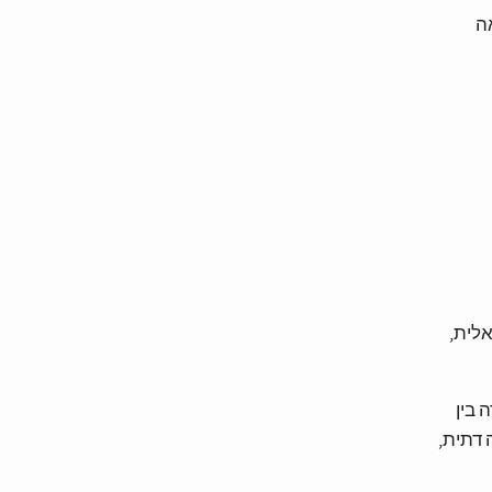
ה
אלית,
 בין
 דתית,