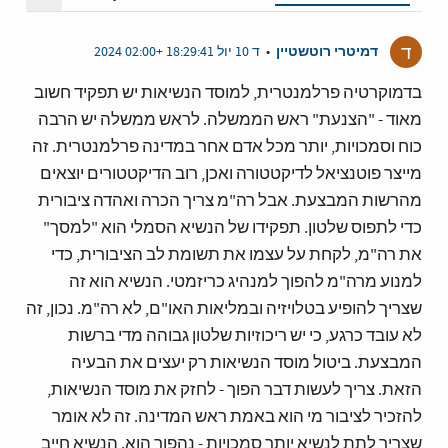
מצב תצ
ד
דמיטרי רוטשטיין
•
ד 10 יול 18:29:41 +02:00 2024
בדמוקרטיה פרלמנטרית, למוסד הנשיאות יש תפקיד חשוב
מאוד - "הצנעת" ראש הממשלה. לראש ממשלה יש הרבה
כוח וסמכויות, יותר מכל אדם אחר במדינה פרלמנטרית. זה
מייצר פוטנציאל לדיקטטורה ואכן, רוב הדיקטטורים יוצאים
מהרשות המבצעת. אבל רה"מ צריך הכרה ואהדה ציבורית
כדי לתפוס שלטון. תפקידו של הנשיא הסמלי הוא "למסך"
את רה"מ, לקחת על עצמו את תשומת לב הציבורית, כדי
למנוע מרה"מ להפוך למנהיג כריזמטי. הנשיא הוא זה
שצריך להופיע בטלויזיה ובמליאות האו"ם, לא רה"מ. נכון, זה
לא עובד כרגע, כי יש ריכוזיות שלטון גבוהה מדי ברשות
המבצעת. ביטול מוסד הנשיאות רק יעצים את הבעיה
הזאת. צריך לעשות דבר הפוך - לחזק את מוסד הנשיאות,
להזכיר לציבור מי הוא באמת ראש המדינה. זה לא אומר
שצריך לתת לנשיא יותר סמכויות - נהפוך הוא. הנשיא חייב