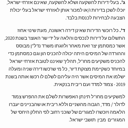
ג'.
בעלי דירות להשקעה ושלא להשקעה, שאינם אזרחי ישראל,
יוכלו לשכן בדירות ו/או למכור אותן לאזרחי ישראל בעלי יכולת
הצבעה לבחירות לכנסת בלבד.
ד'.
כל רוכשי הדירות שאינן דירה ראשונה, מעת שינוי אחוז
התשלום על דירות לנכסים והלאה על ידי שר האוצר בשנת 2020,
אשר כמסתמן יצר זאת מאחר ולזוגתו משרד נדל"ן מבוסס
וההורדה של המיסים היתה יכולה להכניס הון וגם כמסתמן כדי
להכניס משקיעים מחו"ל, תהליך שאיננו לטובת אזרחי ישראל
במיוחד כשקיימת מצוקת דיור, כל מי שרכשו דירה שניה ומעלה
ישלמו את המיסים אשר היה עליהם לשלם לו רכשו אותה בשנת
2019 - צמוד למדד ועם ריבית בנקאית.
למשקיעים מחו"ל תינתן האפשרות לשלם את ההפרש צמוד
לדולר / מדד, הגבוה מהשניים וללא ריבית או שהבניינים יעברו
הלאמה ויוכשרו למגורים של שוכני רחוב לפי החלק היחסי של
המגזרים מבין תושבי ישראל.