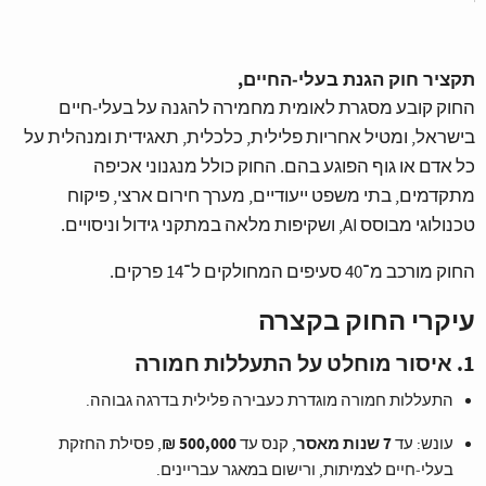
תקציר חוק הגנת בעלי‑החיים,
החוק קובע מסגרת לאומית מחמירה להגנה על בעלי‑חיים
בישראל, ומטיל אחריות פלילית, כלכלית, תאגידית ומנהלית על
כל אדם או גוף הפוגע בהם. החוק כולל מנגנוני אכיפה
מתקדמים, בתי משפט ייעודיים, מערך חירום ארצי, פיקוח
טכנולוגי מבוסס AI, ושקיפות מלאה במתקני גידול וניסויים.
החוק מורכב מ־40 סעיפים המחולקים ל־14 פרקים.
עיקרי החוק בקצרה
1. איסור מוחלט על התעללות חמורה
התעללות חמורה מוגדרת כעבירה פלילית בדרגה גבוהה.
7 שנות מאסר
500,000 ₪
עונש: עד
, קנס עד
, פסילת החזקת
בעלי‑חיים לצמיתות, ורישום במאגר עבריינים.