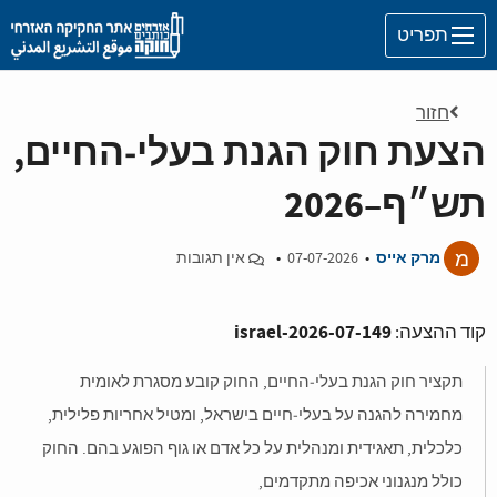
Skip to main content
תפריט
חזור
הצעת חוק הגנת בעלי‑החיים,
תש״ף–2026
מ
מרק אייס
•
07-07-2026
•
אין תגובות
israel-2026-07-149
קוד ההצעה:
תקציר חוק הגנת בעלי‑החיים, החוק קובע מסגרת לאומית
מחמירה להגנה על בעלי‑חיים בישראל, ומטיל אחריות פלילית,
כלכלית, תאגידית ומנהלית על כל אדם או גוף הפוגע בהם. החוק
כולל מנגנוני אכיפה מתקדמים,