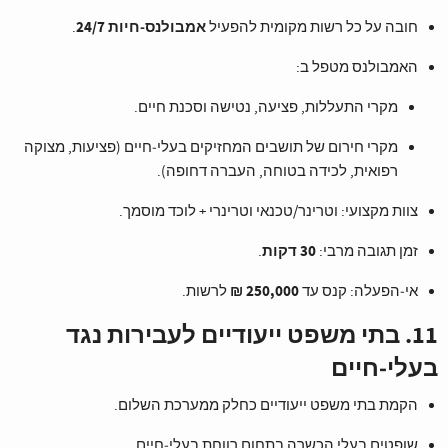
אמבולנס‑חיות 24/7
חובה על כל רשות מקומית להפעיל
.
האמבולנס מטפל ב:
מקרי התעללות, פציעה, נטישה וסכנת חיים.
מקרי חירום של תושבים המחזיקים בעלי‑חיים (פציעות, מצוקה
רפואית, לכידה בטוחה, העברה דחופה).
צוות מקצועי: וטרינר/טכנאי וטרינרי + לוכד מוסמך.
30 דקות
זמן תגובה מרבי:
.
250,000 ₪
אי‑הפעלה: קנס עד
לרשות.
11. בתי משפט ייעודיים לעבירות נגד
בעלי‑חיים
הקמת בתי משפט ייעודיים כחלק ממערכת השלום.
שופטים בעלי הכשרה בתחום רווחת בעלי‑חיים.