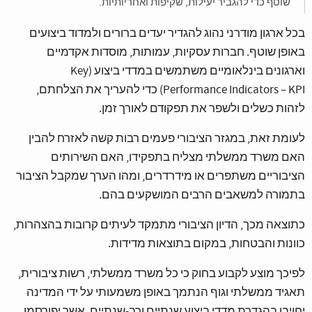
שוטף כדי להגביר יעילות, שקיפות ואחריותיות.
בכל ארגון מודרני נהוג להגדיר יעדים ברורים ולמדוד ביצועים
באופן שוטף. חברות עסקיות, עמותות, מוסדות אקדמיים
וארגונים בינלאומיים משתמשים במדדי ביצוע (Key
Performance Indicators – KPI) כדי להעריך את הצלחתם,
לזהות כשלים ולשפר את תפקודם לאורך זמן.
לעומת זאת, במגזר הציבורי פעמים רבות קשה לאזרח להבין
האם משרד ממשלתי מצליח בתפקידו, האם השירותים
הציבוריים משתפרים או מידרדרים, ומהו הערך שמקבל הציבור
בתמורה למשאבים הרבים המושקעים בהם.
כתוצאה מכך, הדיון הציבורי מתמקד לעיתים קרובות בהצהרות,
כוונות והבטחות, במקום בתוצאות מדידות.
לפיכך מוצע לקבוע בחוק כי כל משרד ממשלתי, רשות ציבורית,
תאגיד ממשלתי וגוף הנתמך באופן משמעותי על ידי המדינה
יחויבו בהגדרת מדדי ביצוע שנתיים ורב-שנתיים, אשר יפורסמו