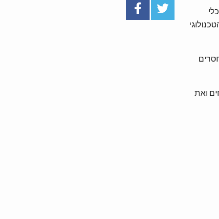
לי
כנולוגי
חסרים
ים ואת