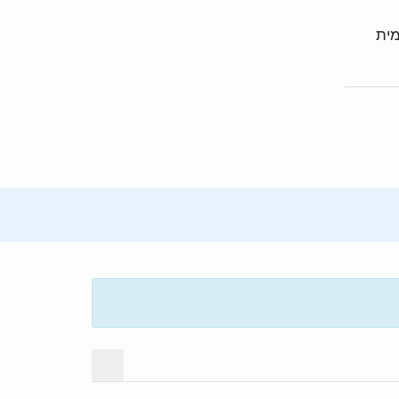
מית
מצב תצוגה