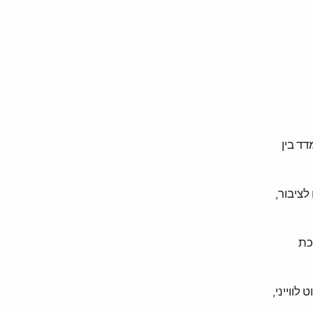
דד בין
לציבור,
כת
לווייני,