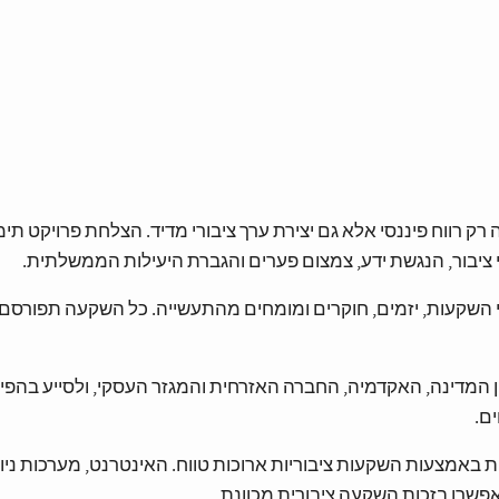
 רווח פיננסי אלא גם יצירת ערך ציבורי מדיד. הצלחת פרויקט תימ
 ציבור, הנגשת ידע, צמצום פערים והגברת היעילות הממשלתית.
י השקעות, יזמים, חוקרים ומומחים מהתעשייה. כל השקעה תפורסם 
ין המדינה, האקדמיה, החברה האזרחית והמגזר העסקי, ולסייע בהפי
ם.
ת באמצעות השקעות ציבוריות ארוכות טווח. האינטרנט, מערכות ניווט 
פשרו בזכות השקעה ציבורית מכוונת.