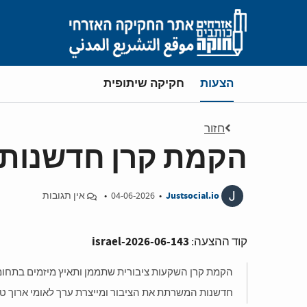
Skip to main content
את/ה נמצא/ת ב-
הצעות
חקיקה שיתופית
חזור
הקמת קרן חדשנות צ
J
Justsocial.io
•
04-06-2026
•
אין תגובות
israel-2026-06-143
קוד ההצעה:
הקמת קרן השקעות ציבורית שתממן ותאיץ מיזמים בתחומי
חדשנות המשרתת את הציבור ומייצרת ערך לאומי ארוך טו