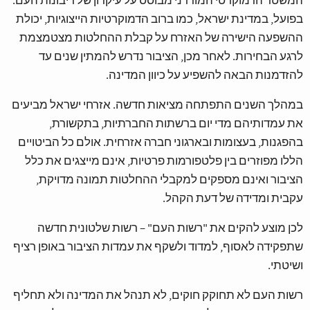
המשטר הדמוקרטי המודרני מבוסס על עיקרון של ריבונות העם.
בפועל, במדינת ישראל, כמו ברוב הדמוקרטיות הייצוגיות, יכולת
ההשפעה הישירה של האזרח על קבלת ההחלטות מצטמצמת
לרגע הבחירות. לאחר מכן, הציבור נדרש להמתין שנים עד
להזדמנות הבאה להשפיע על כיוון המדינה.
במהלך השנים התפתחה מציאות חדשה. אזרחי ישראל מביעים
את עמדותיהם מדי יום ברשתות החברתיות, בתקשורת,
בהפגנות, בעצומות ובארגוני חברה אזרחית. אולם כל הביטויים
הללו מפוזרים בין פלטפורמות פרטיות, אינם מייצגים את כלל
הציבור ואינם מספקים למקבלי ההחלטות תמונה מדויקת,
עקבית ומדידה של דעת הקהל.
לכן מוצע להקים את "רשות העם" – רשות שלטונית חדשה
שתפקידה לאסוף, למדוד ולשקף את עמדות הציבור באופן רציף
ושיטתי.
רשות העם לא תחוקק חוקים, לא תנהל את המדינה ולא תחליף